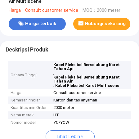
Air Multiscene
Harga：Consult customer service
MOQ：2000 meter
Harga terbaik
Hubungi sekarang
Deskripsi Produk
Kabel Fleksibel Berselubung Karet
Tahan Api
,
Cahaya Tinggi
Kabel Fleksibel Berselubung Karet
Tahan Air
,
Kabel Fleksibel Karet Multiscene
Harga
Consult customer service
Kemasan rincian
Karton dan tas anyaman
Kuantitas min Order
2000 meter
Nama merek
HT
Nomor model
YC/YCW
Lihat Lebih