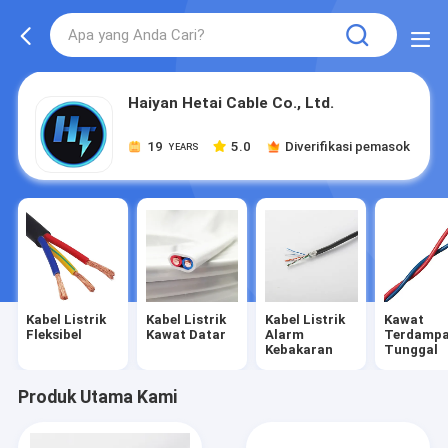
Haiyan Hetai Cable Co., Ltd.
19
5.0
Diverifikasi pemasok
YEARS
Kabel Listrik
Kabel Listrik
Kabel Listrik
Kawat
Fleksibel
Kawat Datar
Alarm
Terdamp
Kebakaran
Tunggal
Produk Utama Kami