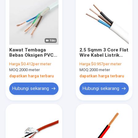
Kawat Tembaga
2.5 Sqmm 3 Core Flat
Bebas Oksigen PVC
Wire Kabel Listrik
Tahan Panas, Kabel
Tembaga Bebas
Harga:
$0.412per meter
Harga:
$0.957per meter
Fleksibel Listrik
Oksigen
MOQ:
2000 meter
MOQ:
2000 meter
Diameter 7.2mm
dapatkan harga terbaru
dapatkan harga terbaru
Hubungi sekarang
Hubungi sekarang