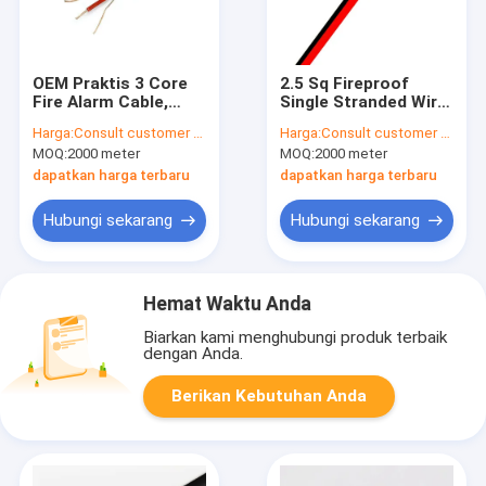
OEM Praktis 3 Core
2.5 Sq Fireproof
Fire Alarm Cable,
Single Stranded Wire
Kawat Listrik Alarm
Tahan Abrasi Tahan
Harga:
Consult customer service
Harga:
Consult customer service
Kebakaran Anti Alkali
Lama
MOQ:
2000 meter
MOQ:
2000 meter
dapatkan harga terbaru
dapatkan harga terbaru
Hubungi sekarang
Hubungi sekarang
Hemat Waktu Anda
Biarkan kami menghubungi produk terbaik
dengan Anda.
Berikan Kebutuhan Anda