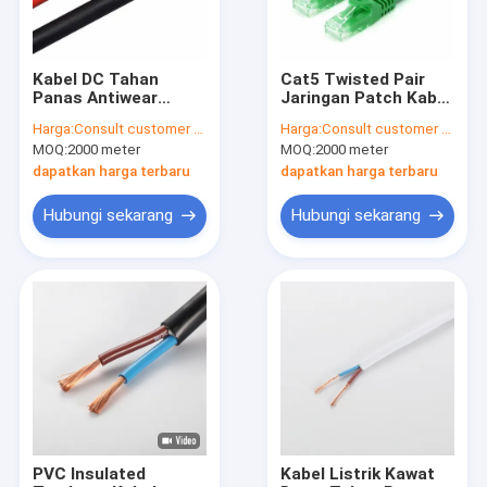
Kabel DC Tahan
Cat5 Twisted Pair
Panas Antiwear
Jaringan Patch Kabel
Untuk PV Surya,
Tahan Alkali Tahan
Harga:
Consult customer service
Harga:
Consult customer service
Kabel Panel Surya
Api
MOQ:
2000 meter
MOQ:
2000 meter
Tahan Cuaca 6mm
dapatkan harga terbaru
dapatkan harga terbaru
Hubungi sekarang
Hubungi sekarang
Rumah
Produk
Tentang kita
PVC Insulated
Kabel Listrik Kawat