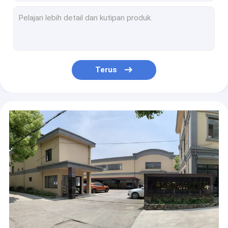
PVC Antiwear Ethernet Jaringan Patch Kabel Inti Tembaga Untuk Komputer
Panjang 0.3m-30m Kabel Ethernet Komputer Indoor Tahan Alkali
Aluminium Overhead Insulated Cable Midewproof Nontoxic Multiscene
Kabel Daya ABC Tahan Air Tahan Lama, Kawat Overhead Triplex Tahan Api
Kabel Speaker Hitam Merah Tahan Panas, Kabel Speaker Praktis 1,5 Mm
Terus
Kawat Speaker Audio Tembaga Kaleng multiscene dengan Jaket PVC
Kabel Patch Jaringan Ethernet CAT5e Unshielded Multicolor Tahan Lama
Kabel Patch Cat5e Luar Tahan Air Antiwear, Kabel Ethernet Kabel Patch 100MHz
Kabel Patch Jaringan Multipair Tahan Jamur CAT 5 Antiwear Pull Resistant
Tidak Beracun Kategori 5 Kabel Patch yang Ditingkatkan, Kabel Patch Kabel Ethernet Flameproof