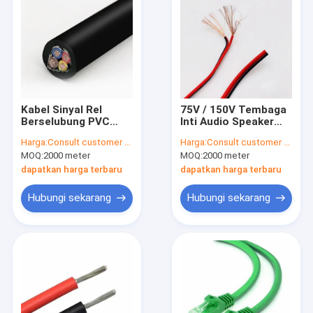
Kabel Sinyal Rel
75V / 150V Tembaga
Berselubung PVC
Inti Audio Speaker
Tahan Api Fleksibel
Kawat Anti Isolasi
Harga:
Consult customer service
Harga:
Consult customer service
Tidak Beracun
Untuk Rumah
MOQ:
2000 meter
MOQ:
2000 meter
dapatkan harga terbaru
dapatkan harga terbaru
Hubungi sekarang
Hubungi sekarang