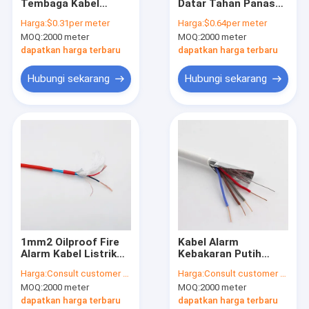
Tembaga Kabel
Datar Tahan Panas
Wisata pabrik
Listrik Fleksibel
BVVB 2 Inti Tahan
Harga:
$0.31per meter
Harga:
$0.64per meter
Oksigen Gratis 2
Alkali
MOQ:
2000 meter
MOQ:
2000 meter
Core
Kontrol kualitas
dapatkan harga terbaru
dapatkan harga terbaru
Hubungi kami
Hubungi sekarang
Hubungi sekarang
Berita
Semua Kasus
Kabel Listrik Fleksibel
Kabel Listrik Kawat Datar
1mm2 Oilproof Fire
Kabel Alarm
Alarm Kabel Listrik
Kebakaran Putih
Kabel Listrik Alarm Kebakaran
Tahan Jamur Asap
Listrik CCC Tahan
Harga:
Consult customer service
Harga:
Consult customer service
Rendah
Api Tahan Jamur
Kawat Terdampar Tunggal
MOQ:
2000 meter
MOQ:
2000 meter
dapatkan harga terbaru
dapatkan harga terbaru