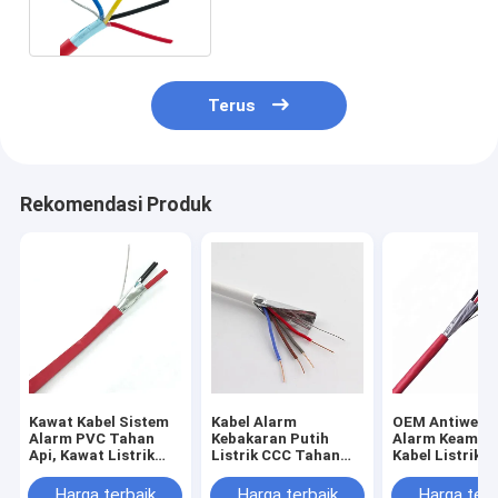
Terus
Rekomendasi Produk
Kawat Kabel Sistem
Kabel Alarm
OEM Antiwear 
Alarm PVC Tahan
Kebakaran Putih
Alarm Keaman
Api, Kawat Listrik
Listrik CCC Tahan
Kabel Listrik 
Tahan Api Tahan Air
Api Tahan Jamur
Alkali
Harga terbaik
Harga terbaik
Harga terb