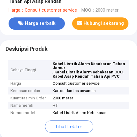
Tahan Api Asap Rendah
Harga：Consult customer service
MOQ：2000 meter
Harga terbaik
Hubungi sekarang
Deskripsi Produk
Kabel Listrik Alarm Kebakaran Tahan
Jamur
Cahaya Tinggi
,
,
Kabel Listrik Alarm Kebakaran CCC
Kabel Asap Rendah Tahan Api PVC
Harga
Consult customer service
Kemasan rincian
Karton dan tas anyaman
Kuantitas min Order
2000 meter
Nama merek
HT
Nomor model
Kabel Listrik Alarm Kebakaran
Lihat Lebih