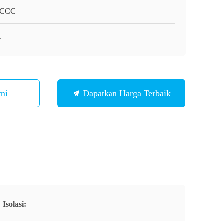
/CCC
A
mi
Dapatkan Harga Terbaik
Isolasi: