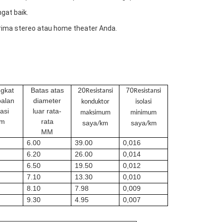
ngat baik.
ima stereo atau home theater Anda.
ngkat
Batas atas
20
70
Resistansi
Resistansi
balan
diameter
konduktor
isolasi
lasi
luar rata-
maksimum
minimum
m
rata
saya
saya
/km
/km
MM
6.00
39.00
0,016
6.20
26.00
0,014
6.50
19.50
0,012
7.10
13.30
0,010
8.10
7.98
0,009
9.30
4.95
0,007