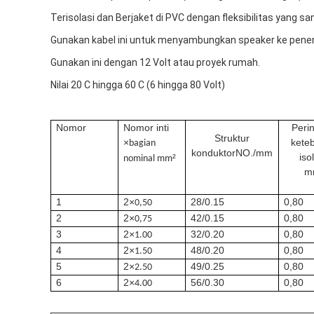
Terisolasi dan Berjaket di PVC dengan fleksibilitas yang sa
Gunakan kabel ini untuk menyambungkan speaker ke pener
Gunakan ini dengan 12 Volt atau proyek rumah.
Nilai 20 C hingga 60 C (6 hingga 80 Volt)
Nomor
Nomor inti
Peri
Struktur
×
kete
bagian
konduktorNO./mm
iso
²
nominal mm
m
1
2×
28/0.15
0,80
0,50
2
2×
42/0.15
0,80
0,75
3
2×
32/0.20
0,80
1.00
4
2×
48/0.20
0,80
1.50
5
2×
49/0.25
0,80
2.50
6
2×
56/0.30
0,80
4.00