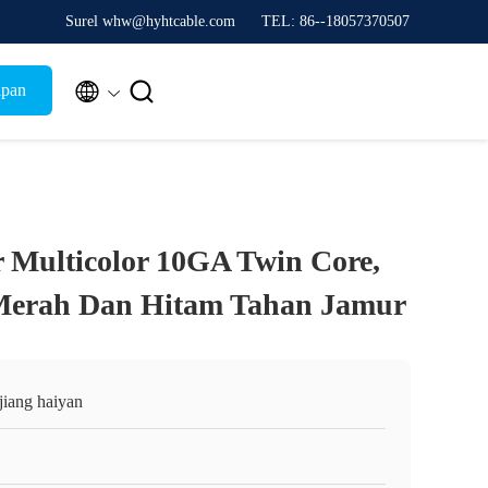
Surel whw@hyhtcable.com
TEL: 86--18057370507


ipan
 Multicolor 10GA Twin Core,
Merah Dan Hitam Tahan Jamur
jiang haiyan