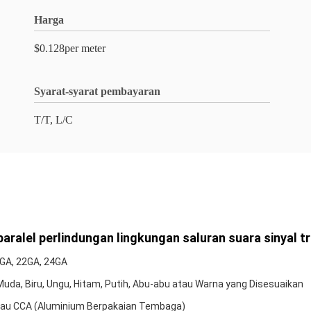
Harga
$0.128per meter
Syarat-syarat pembayaran
T/T, L/C
paralel perlindungan lingkungan saluran suara sinyal t
0GA, 22GA, 24GA
Muda, Biru, Ungu, Hitam, Putih, Abu-abu atau Warna yang Disesuaikan
tau CCA (Aluminium Berpakaian Tembaga)